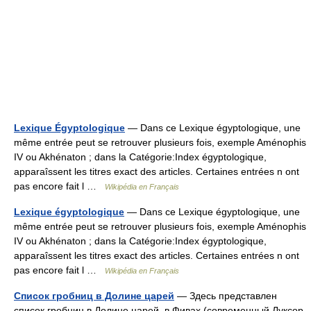
Lexique Égyptologique
— Dans ce Lexique égyptologique, une
même entrée peut se retrouver plusieurs fois, exemple Aménophis
IV ou Akhénaton ; dans la Catégorie:Index égyptologique,
apparaîssent les titres exact des articles. Certaines entrées n ont
pas encore fait l …
Wikipédia en Français
Lexique égyptologique
— Dans ce Lexique égyptologique, une
même entrée peut se retrouver plusieurs fois, exemple Aménophis
IV ou Akhénaton ; dans la Catégorie:Index égyptologique,
apparaîssent les titres exact des articles. Certaines entrées n ont
pas encore fait l …
Wikipédia en Français
Список гробниц в Долине царей
— Здесь представлен
список гробниц в Долине царей, в Фивах (современный Луксор,