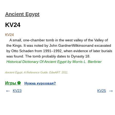
Ancient Egypt
KV24
KV24
A small, one-chamber tomb in the west valley of the Valley of
the Kings. It was noted by John GardnerWilkinsonand excavated
by Otto Schaden from 1991–1992, when evidence of later burials
was found. The tomb probably dates to Dynasty 18.
Historical Dictionary Of Ancient Egypt by Morris L. Bierbrier
Ancient Egypt. A Reference Guide
.
EdwART
.
2011
.
Игры ⚽
Нужна курсовая?
KV23
KV25