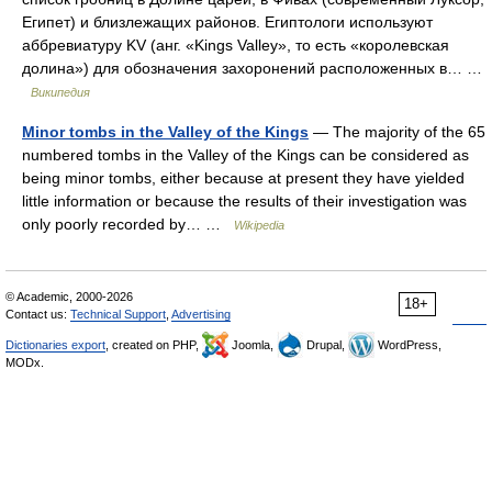
Египет) и близлежащих районов. Египтологи используют
аббревиатуру KV (анг. «Kings Valley», то есть «королевская
долина») для обозначения захоронений расположенных в… …
Википедия
Minor tombs in the Valley of the Kings
— The majority of the 65
numbered tombs in the Valley of the Kings can be considered as
being minor tombs, either because at present they have yielded
little information or because the results of their investigation was
only poorly recorded by… …
Wikipedia
© Academic, 2000-2026
18+
Contact us:
Technical Support
,
Advertising
Dictionaries export
, created on PHP,
Joomla,
Drupal,
WordPress,
MODx.