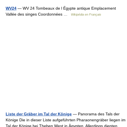
WV24
— WV 24 Tombeaux de l Égypte antique Emplacement
Vallée des singes Coordonnées …
Wikipédia en Français
Liste der Gräber im Tal der Könige
— Panorama des Tals der
Könige Die in dieser Liste aufgeführten Pharaonengräber liegen im
Tal der Könige bei Theben West in Ägypten. Allerdings dienten