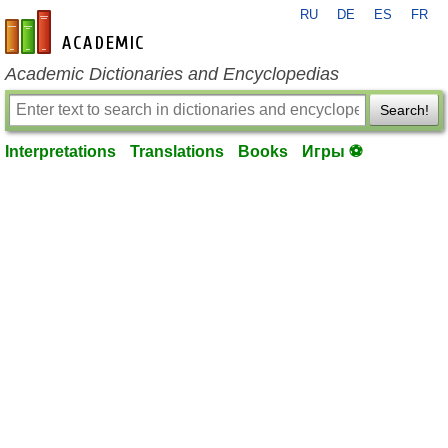
RU
DE
ES
FR
en-academic.com
Academic Dictionaries and Encyclopedias
Search!
Interpretations
Translations
Books
Игры ⚽